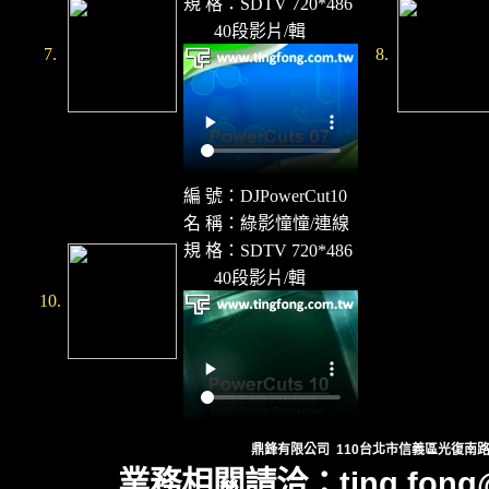
規 格：SDTV 720*486
40段影片/輯
7.
8.
編 號：DJPowerCut10
名 稱：綠影憧憧/連線
規 格：SDTV 720*486
40段影片/輯
10.
鼎鋒有限公司 110台北市信義區光復南路419號11
業務相關請洽
：
ting.fong