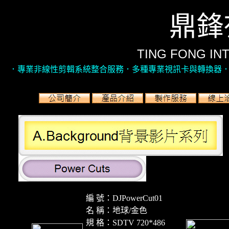
鼎鋒
TING FONG INT
．專業非線性剪輯系統整合服務．多種專業視訊卡與轉換器．
編 號：DJPowerCut01
名 稱：地球/金色
規 格：SDTV 720*486