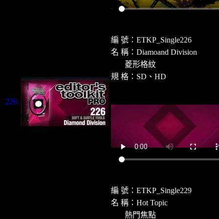
編 號：ETKP_Single22
6
名 稱：
Diamoand
Division
菱形格紋
規 格：SD、HD
226.
編 號：ETKP_Single22
9
名 稱：
Hot Topic
熱門焦點