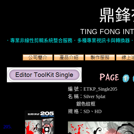
鼎鋒
TING FONG INT
．專業非線性剪輯系統整合服務．多種專業視訊卡與轉換器．
編 號：ETKP_Single
205
名 稱：
Silver Splat
銀色紋框
規 格：SD、HD
205
.